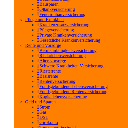
Bausparen
Öltankversicherung
Feuerrohbauversicherung
Pflege und Krankheit
Krankenzusatzversicherung
Pflegeversicherung
Private Krankenversicherung
Gesetzliche Krankenversicherung
Rente und Vorsorge
Berufs­unfähigkeitsversicherung
Risikolebensversicherung
Altersvorsorge
Schwere Krankheiten Versicherung
Riesterrente
Basisrente
Rentenversicherung
Fondsgebundene Lebensversicherung
Fondsgebundene Rentenversicherung
Kapitallebensversicherung
Geld und Sparen
Strom
Gas
DSL
Girokonto
Tages- und Festgeld